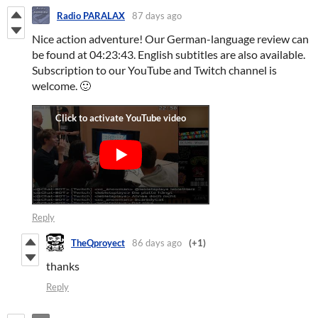
Radio PARALAX
87 days ago
Nice action adventure! Our German-language review can
be found at 04:23:43. English subtitles are also available.
Subscription to our YouTube and Twitch channel is
welcome. 🙂
Reply
TheQproyect
86 days ago
(+1)
thanks
Reply