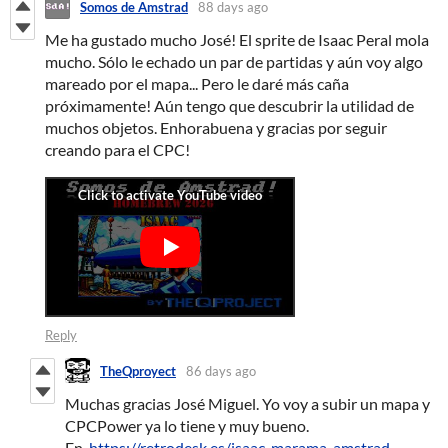
Somos de Amstrad
88 days ago
Me ha gustado mucho José! El sprite de Isaac Peral mola
mucho. Sólo le echado un par de partidas y aún voy algo
mareado por el mapa... Pero le daré más caña
próximamente! Aún tengo que descubrir la utilidad de
muchos objetos. Enhorabuena y gracias por seguir
creando para el CPC!
Reply
TheQproyect
86 days ago
Muchas gracias José Miguel. Yo voy a subir un mapa y
CPCPower ya lo tiene y muy bueno.
En
https://retrodesk.es/isaac-marama-amstrad-