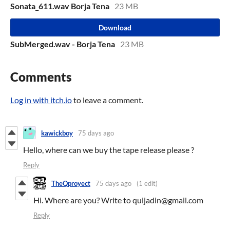
Sonata_611.wav Borja Tena
23 MB
Download
SubMerged.wav - Borja Tena
23 MB
Comments
Log in with itch.io
to leave a comment.
kawickboy
75 days ago
Hello, where can we buy the tape release please ?
Reply
TheQproyect
75 days ago
(1 edit)
Hi. Where are you? Write to quijadin@gmail.com
Reply