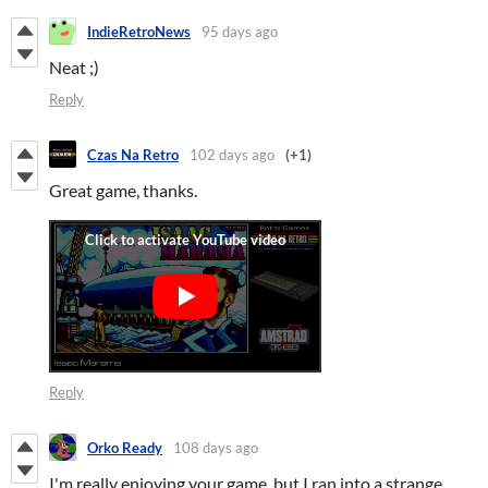
IndieRetroNews
95 days ago
Neat ;)
Reply
Czas Na Retro
102 days ago
(+1)
Great game, thanks.
Reply
Orko Ready
108 days ago
I'm really enjoying your game, but I ran into a strange