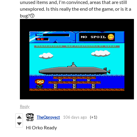
unused items and, I'm convinced, areas that are still
unexplored. Is this really the end of the game, or is it a
bug?😙
Reply
TheQproyect
106 days ago
(+1)
Hi Orko Ready