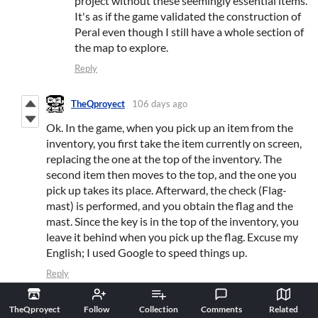
project without these seemingly essential items.
It's as if the game validated the construction of
Peral even though I still have a whole section of
the map to explore.
Reply
TheQproyect
106 days ago
Ok. In the game, when you pick up an item from the
inventory, you first take the item currently on screen,
replacing the one at the top of the inventory. The
second item then moves to the top, and the one you
pick up takes its place. Afterward, the check (Flag-
mast) is performed, and you obtain the flag and the
mast. Since the key is in the top of the inventory, you
leave it behind when you pick up the flag. Excuse my
English; I used Google to speed things up.
Reply
jlozlia
108 days ago
TheQproyect
Follow
Collection
Comments
Related