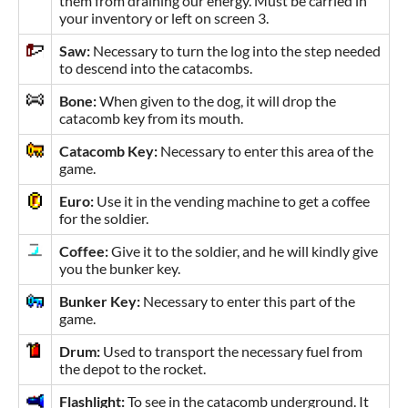
them from draining our energy. Must be carried in
your inventory or left on screen 3.
Saw:
Necessary to turn the log into the step needed
to descend into the catacombs.
Bone:
When given to the dog, it will drop the
catacomb key from its mouth.
Catacomb Key:
Necessary to enter this area of the
game.
Euro:
Use it in the vending machine to get a coffee
for the soldier.
Coffee:
Give it to the soldier, and he will kindly give
you the bunker key.
Bunker Key:
Necessary to enter this part of the
game.
Drum:
Used to transport the necessary fuel from
the depot to the rocket.
Flashlight:
To see in the catacomb underground. It